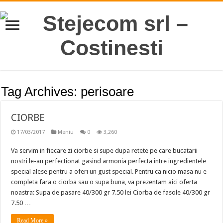
Tag Archives:
perisoare
CIORBE
17/03/2017
Meniu
0
3,260
Va servim in fiecare zi ciorbe si supe dupa retete pe care bucatarii
nostri le-au perfectionat gasind armonia perfecta intre ingredientele
special alese pentru a oferi un gust special. Pentru ca nicio masa nu e
completa fara o ciorba sau o supa buna, va prezentam aici oferta
noastra: Supa de pasare 40/300 gr 7.50 lei Ciorba de fasole 40/300 gr
7.50 …
Read More »