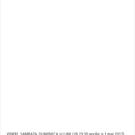
VINERI, SAMBATA, DUMINICA si LUNI (28,29,30 aprilie si 1 mai 2017)