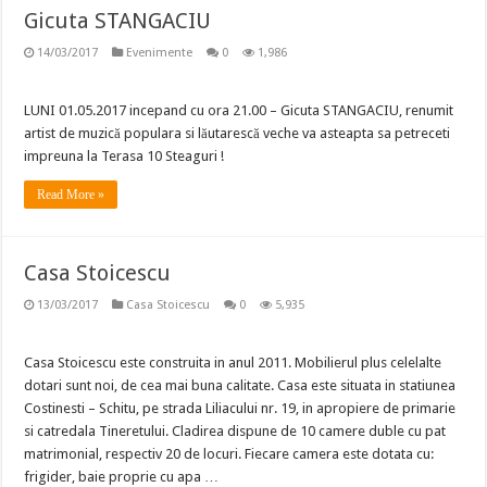
Gicuta STANGACIU
14/03/2017
Evenimente
0
1,986
LUNI 01.05.2017 incepand cu ora 21.00 – Gicuta STANGACIU, renumit
artist de muzică populara si lăutarescă veche va asteapta sa petreceti
impreuna la Terasa 10 Steaguri !
Read More »
Casa Stoicescu
13/03/2017
Casa Stoicescu
0
5,935
Casa Stoicescu este construita in anul 2011. Mobilierul plus celelalte
dotari sunt noi, de cea mai buna calitate. Casa este situata in statiunea
Costinesti – Schitu, pe strada Liliacului nr. 19, in apropiere de primarie
si catredala Tineretului. Cladirea dispune de 10 camere duble cu pat
matrimonial, respectiv 20 de locuri. Fiecare camera este dotata cu:
frigider, baie proprie cu apa …