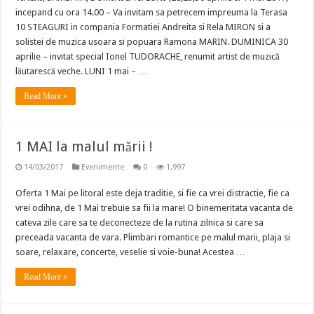
incepand cu ora 14.00 – Va invitam sa petrecem impreuma la Terasa
10 STEAGURI in compania Formatiei Andreita si Rela MIRON si a
solistei de muzica usoara si popuara Ramona MARIN. DUMINICA 30
aprilie – invitat special Ionel TUDORACHE, renumit artist de muzică
lăutarescă veche. LUNI 1 mai – …
Read More »
1 MAI la malul mării !
14/03/2017
Evenimente
0
1,997
Oferta 1 Mai pe litoral este deja traditie, si fie ca vrei distractie, fie ca
vrei odihna, de 1 Mai trebuie sa fii la mare! O binemeritata vacanta de
cateva zile care sa te deconecteze de la rutina zilnica si care sa
preceada vacanta de vara. Plimbari romantice pe malul marii, plaja si
soare, relaxare, concerte, veselie si voie-buna! Acestea …
Read More »