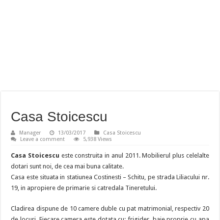
Casa Stoicescu
Manager
13/03/2017
Casa Stoicescu
Leave a comment
5,938 Views
Casa Stoicescu
este construita in anul 2011. Mobilierul plus celelalte
dotari sunt noi, de cea mai buna calitate.
Casa este situata in statiunea Costinesti – Schitu, pe strada Liliacului nr.
19, in apropiere de primarie si catredala Tineretului.
Cladirea dispune de 10 camere duble cu pat matrimonial, respectiv 20
de locuri. Fiecare camera este dotata cu: frigider, baie proprie cu apa