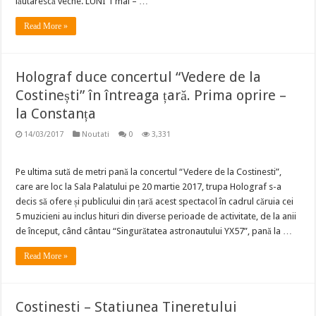
lăutarescă veche. LUNI 1 mai – …
Read More »
Holograf duce concertul “Vedere de la
Costinești” în întreaga țară. Prima oprire –
la Constanța
14/03/2017
Noutati
0
3,331
Pe ultima sută de metri pană la concertul “Vedere de la Costinesti”,
care are loc la Sala Palatului pe 20 martie 2017, trupa Holograf s-a
decis să ofere și publicului din țară acest spectacol în cadrul căruia cei
5 muzicieni au inclus hituri din diverse perioade de activitate, de la anii
de început, când cântau “Singurătatea astronautului YX57”, pană la …
Read More »
Costinesti – Statiunea Tineretului