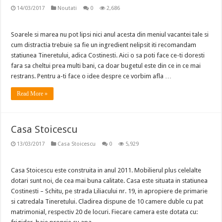
14/03/2017
Noutati
0
2,686
Soarele si marea nu pot lipsi nici anul acesta din meniul vacantei tale si
cum distractia trebuie sa fie un ingredient nelipsit iti recomandam
statiunea Tineretului, adica Costinesti. Aici o sa poti face ce-ti doresti
fara sa cheltui prea multi bani, ca doar bugetul este din ce in ce mai
restrans. Pentru a-ti face o idee despre ce vorbim afla …
Read More »
Casa Stoicescu
13/03/2017
Casa Stoicescu
0
5,929
Casa Stoicescu este construita in anul 2011. Mobilierul plus celelalte
dotari sunt noi, de cea mai buna calitate. Casa este situata in statiunea
Costinesti – Schitu, pe strada Liliacului nr. 19, in apropiere de primarie
si catredala Tineretului. Cladirea dispune de 10 camere duble cu pat
matrimonial, respectiv 20 de locuri. Fiecare camera este dotata cu: