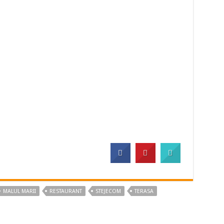
MALUL MARII
RESTAURANT
STEJECOM
TERASA