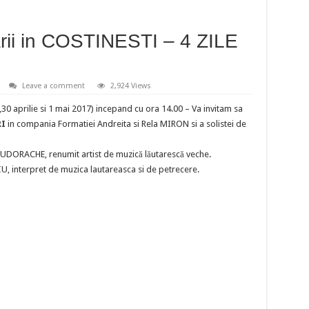
rii in COSTINESTI – 4 ZILE
Leave a comment
2,924 Views
 aprilie si 1 mai 2017) incepand cu ora 14.00 – Va invitam sa
RI
in compania Formatiei Andreita si Rela MIRON si a solistei de
TUDORACHE, renumit artist de muzică lăutarescă veche.
U, interpret de muzica lautareasca si
de petrecere.