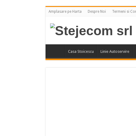
Amplasare pe Harta
Despre Noi
Termeni si Con
Casa Stoicescu
Linie Autoservire