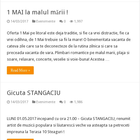
1 MAI la malul mării !
14/03/2017
Evenimente
0
1,997
Oferta 1 Mai pe litoral este deja traditie, si fie ca vrei distractie, fie ca
vrei odihna, de 1 Mai trebuie sa fii la mare! O binemeritata vacanta de
cateva zile care sa te deconecteze de la rutina zilnica si care sa
preceada vacanta de vara. Plimbari romantice pe malul marii, plaja si
soare, relaxare, concerte, veselie si voie-buna! Acestea …
Read More »
Gicuta STANGACIU
14/03/2017
Evenimente
0
1,986
LUNI 01.05.2017 incepand cu ora 21.00 – Gicuta STANGACIU, renumit
artist de muzică populara si lăutarescă veche va asteapta sa petreceti
impreuna la Terasa 10 Steaguri !