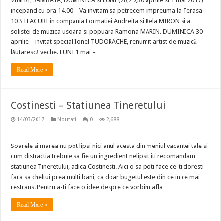
VINERI, SAMBATA, DUMINICA si LUNI (28,29,30 aprilie si 1 mai 2017)
incepand cu ora 14.00 – Va invitam sa petrecem impreuma la Terasa
10 STEAGURI in compania Formatiei Andreita si Rela MIRON si a
solistei de muzica usoara si popuara Ramona MARIN. DUMINICA 30
aprilie – invitat special Ionel TUDORACHE, renumit artist de muzică
lăutarescă veche. LUNI 1 mai – …
Read More »
Costinesti – Statiunea Tineretului
14/03/2017
Noutati
0
2,688
Soarele si marea nu pot lipsi nici anul acesta din meniul vacantei tale si
cum distractia trebuie sa fie un ingredient nelipsit iti recomandam
statiunea Tineretului, adica Costinesti. Aici o sa poti face ce-ti doresti
fara sa cheltui prea multi bani, ca doar bugetul este din ce in ce mai
restrans. Pentru a-ti face o idee despre ce vorbim afla …
Read More »