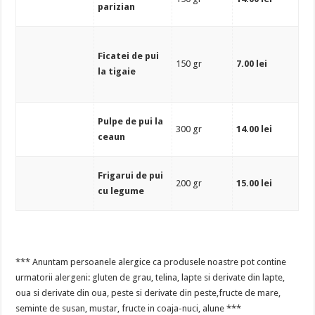
parizian
Ficatei de pui
150 gr
7.00 lei
la tigaie
Pulpe de pui la
300 gr
14.00 lei
ceaun
Frigarui de pui
200 gr
15.00 lei
cu legume
*** Anuntam persoanele alergice ca produsele noastre pot contine
urmatorii alergeni: gluten de grau, telina, lapte si derivate din lapte,
oua si derivate din oua, peste si derivate din peste,fructe de mare,
seminte de susan, mustar, fructe in coaja-nuci, alune ***