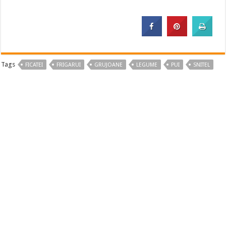
Tags
FICATEI
FRIGARUI
GRUJOANE
LEGUME
PUI
SNITEL